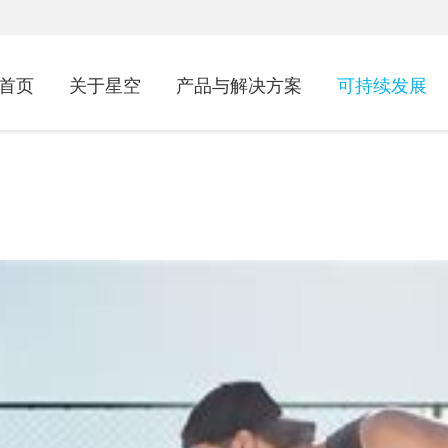
首页
关于星空
产品与解决方案
可持续发展