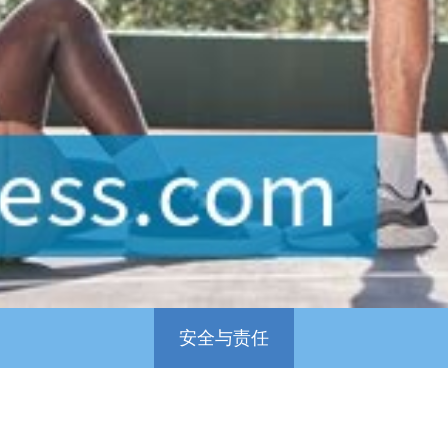
安全与责任