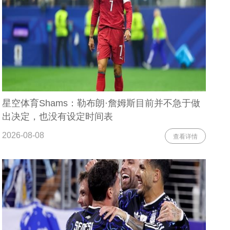
星空体育Shams：勒布朗·詹姆斯目前并不急于做
出决定，也没有设定时间表
2026-08-08
查看详情