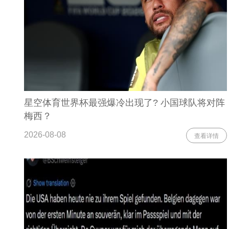
星空体育世界杯最强爆冷出现了? 小国球队将对阵
梅西？
2026-08-08
查看详情