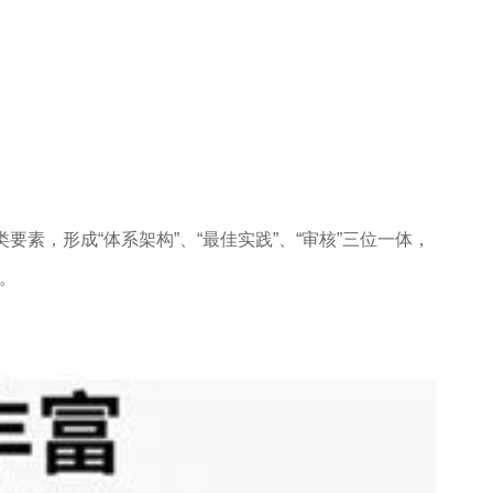
素，形成“体系架构”、“最佳实践”、“审核”三位一体，
。