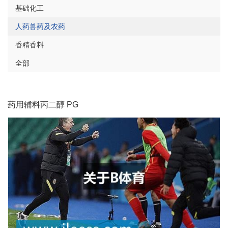
基础化工
人药兽药及农药
香精香料
全部
药用辅料丙二醇 PG