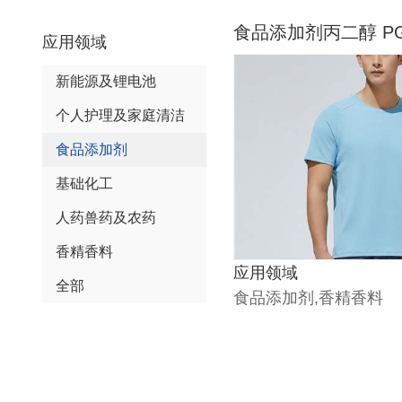
食品添加剂丙二醇 P
应用领域
新能源及锂电池
个人护理及家庭清洁
食品添加剂
基础化工
人药兽药及农药
香精香料
应用领域
全部
食品添加剂,香精香料