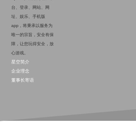
台、登录、网站、网
址、娱乐、手机版
app，将秉承以服务为
唯一的宗旨，安全有保
障，让您玩得安全，放
心游戏。
星空简介
企业理念
董事长寄语